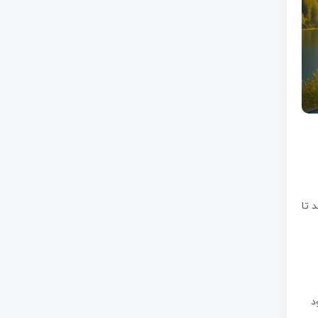
 تا
د