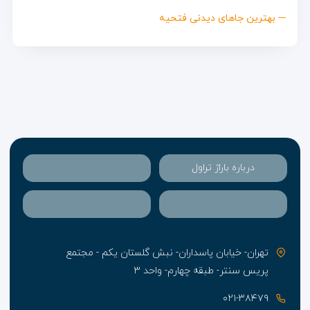
بهترین جاهای دیدنی فتحیه
درباره باراژ تراول
تهران- خیابان پاسداران- نبش گلستان یکم - مجتمع
پریس سنتر- طبقه چهارم- واحد ۳
۰۲۱-۳۸۴۷۹