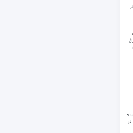
ر
اغ
 و
در