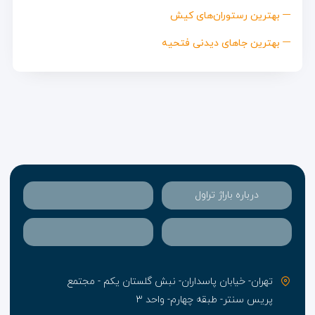
بهترین رستوران‌های کیش
بهترین جاهای دیدنی فتحیه
درباره باراژ تراول
تهران- خیابان پاسداران- نبش گلستان یکم - مجتمع
پریس سنتر- طبقه چهارم- واحد ۳