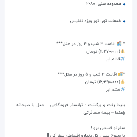
محدوده سنی:
۸۰-۲
خدمات تور:
تور ویژه تفلیس
*
اقامت ۳ شب و ۴ روز در هتل***
(۱۱٫۲۷۰٫۰۰۰) تومان
قشم ایر
*
اقامت ۴ شب و ۵ روز در هتل***
(۱۲٫۳۹۰٫۰۰۰) تومان
قشم ایر
بلیط رفت و برگشت - ترانسفر فرودگاهی – هتل با صبحانه –
راهنما – بیمه مسافرتی
سفرتو قسطی برو !
با سبوح سیر ، کل دنیارو اقساطی سفر کن !!